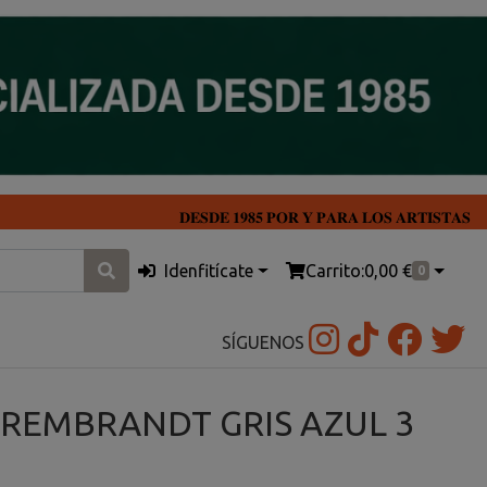
𝐃𝐄𝐒𝐃𝐄 𝟏𝟗𝟖𝟓 𝐏𝐎𝐑 𝐘 𝐏𝐀𝐑𝐀 𝐋𝐎𝐒 𝐀𝐑𝐓𝐈𝐒𝐓𝐀𝐒
Idenfitícate
Carrito:
0,00 €
0
SÍGUENOS
 REMBRANDT GRIS AZUL 3