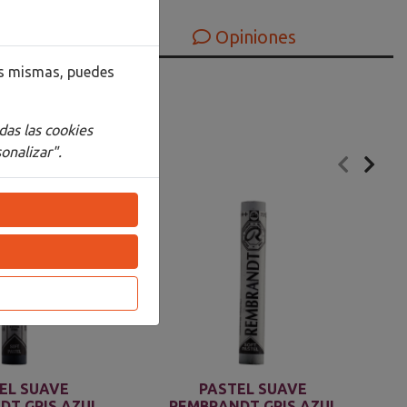
Opiniones
las mismas, puedes
das las cookies
onalizar".
EL SUAVE
PASTEL SUAVE
DT GRIS AZUL
REMBRANDT GRIS AZUL