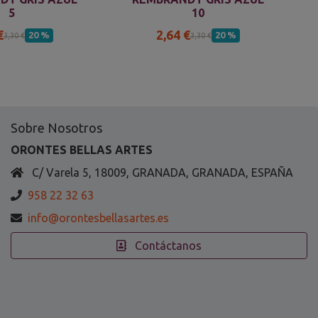
5
10
€
2,64 €
20 %
20 %
3,30 €
3,30 €
Sobre Nosotros
ORONTES BELLAS ARTES
C/ Varela 5, 18009, GRANADA, GRANADA, ESPAÑA
958 22 32 63
info@orontesbellasartes.es
Contáctanos