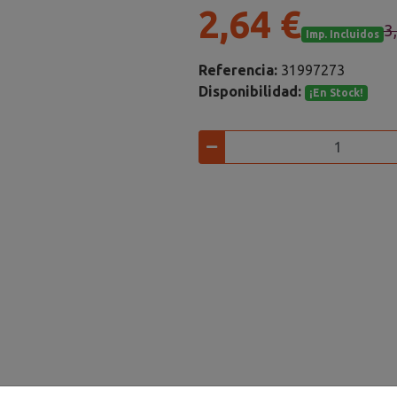
2,64 €
3
Imp. Incluidos
Referencia:
31997273
Disponibilidad:
¡En Stock!