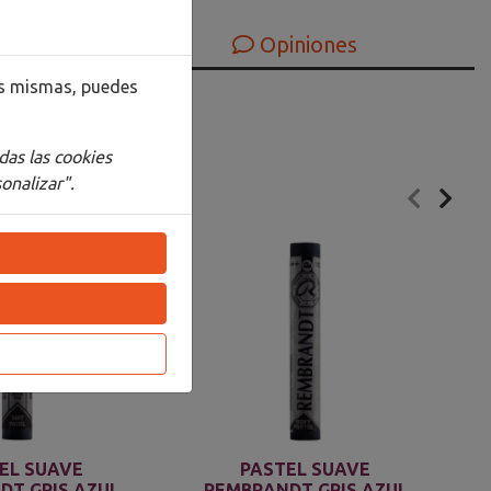
Opiniones
las mismas, puedes
das las cookies
onalizar".
EL SUAVE
PASTEL SUAVE
DT GRIS AZUL
REMBRANDT GRIS AZUL