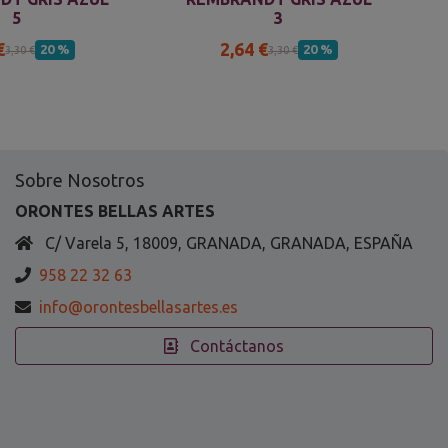
5
3
€
2,64 €
20 %
20 %
3,30 €
3,30 €
Sobre Nosotros
ORONTES BELLAS ARTES
C/ Varela 5, 18009, GRANADA, GRANADA, ESPAÑA
958 22 32 63
info@orontesbellasartes.es
Contáctanos