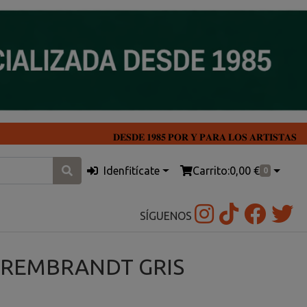
𝐃𝐄𝐒𝐃𝐄 𝟏𝟗𝟖𝟓 𝐏𝐎𝐑 𝐘 𝐏𝐀𝐑𝐀 𝐋𝐎𝐒 𝐀𝐑𝐓𝐈𝐒𝐓𝐀𝐒
Idenfitícate
Carrito:
0,00 €
0
SÍGUENOS
 REMBRANDT GRIS