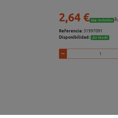
2,64 €
3
Imp. Incluidos
Referencia:
31997091
Disponibilidad:
¡En Stock!