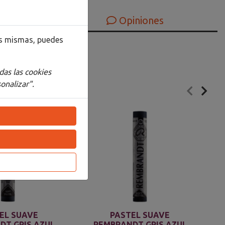
Opiniones
las mismas, puedes
das las cookies
onalizar".
EL SUAVE
PASTEL SUAVE
DT GRIS AZUL
REMBRANDT GRIS AZUL