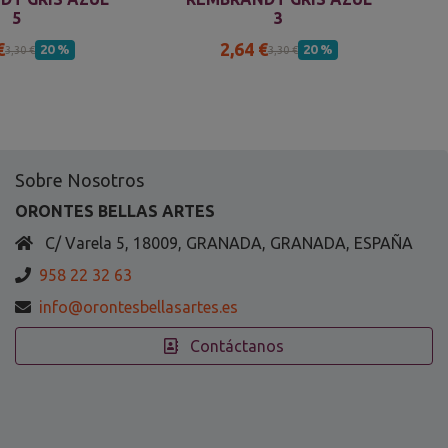
5
3
€
2,64 €
20 %
20 %
3,30 €
3,30 €
Sobre Nosotros
ORONTES BELLAS ARTES
C/ Varela 5, 18009, GRANADA, GRANADA, ESPAÑA
958 22 32 63
info@orontesbellasartes.es
Contáctanos