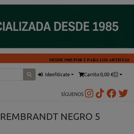
𝐃𝐄𝐒𝐃𝐄 𝟏𝟗𝟖𝟓 𝐏𝐎𝐑 𝐘 𝐏𝐀𝐑𝐀 𝐋𝐎𝐒 𝐀𝐑𝐓𝐈𝐒𝐓𝐀𝐒
Idenfitícate
Carrito:
0,00 €
0
SÍGUENOS
 REMBRANDT NEGRO 5