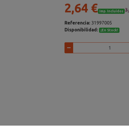
2,64 €
3
Imp. Incluidos
Referencia:
31997005
Disponibilidad:
¡En Stock!