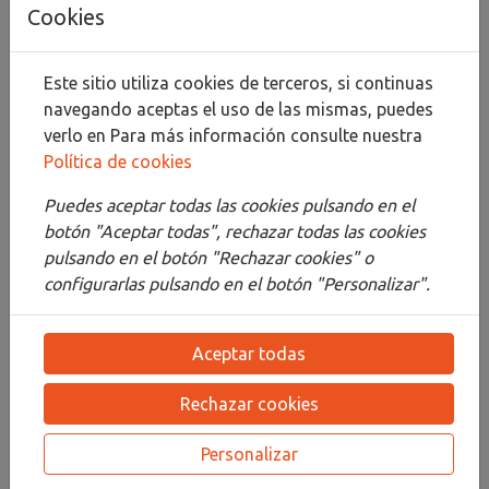
Añadir al carrito
Cookies
Compartir
Este sitio utiliza cookies de terceros, si continuas
navegando aceptas el uso de las mismas, puedes
verlo en
Para más información consulte nuestra
Política de cookies
Descripción
Puedes aceptar todas las cookies pulsando en el
Detalles
botón "Aceptar todas", rechazar todas las cookies
pulsando en el botón "Rechazar cookies" o
Adjuntos
configurarlas pulsando en el botón "Personalizar".
Opiniones
Aceptar todas
¡Este producto no tiene descripción!
Rechazar cookies
PRODUCTOS
RELACIONADOS
Personalizar