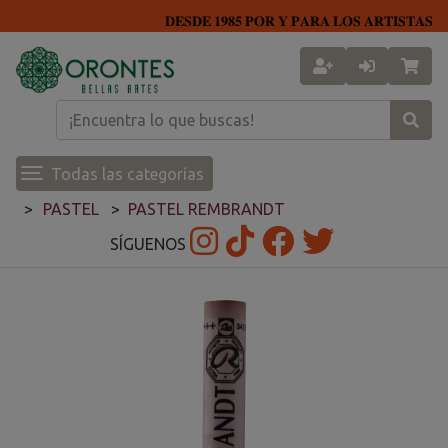
𝐃𝐄𝐒𝐃𝐄 𝟏𝟗𝟖𝟓 𝐏𝐎𝐑 𝐘 𝐏𝐀𝐑𝐀 𝐋𝐎𝐒 𝐀𝐑𝐓𝐈𝐒𝐓𝐀𝐒
Todas las categorías
PASTEL
PASTEL REMBRANDT
SÍGUENOS