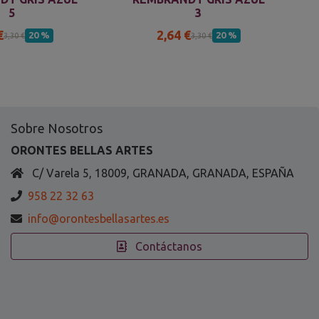
5
3
€
2,64 €
20 %
20 %
3,30 €
3,30 €
Sobre Nosotros
ORONTES BELLAS ARTES
C/ Varela 5, 18009, GRANADA, GRANADA, ESPAÑA
958 22 32 63
info@orontesbellasartes.es
Contáctanos