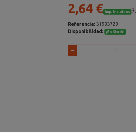
2,64 €
3
Imp. Incluidos
Referencia:
31993729
Disponibilidad:
¡En Stock!