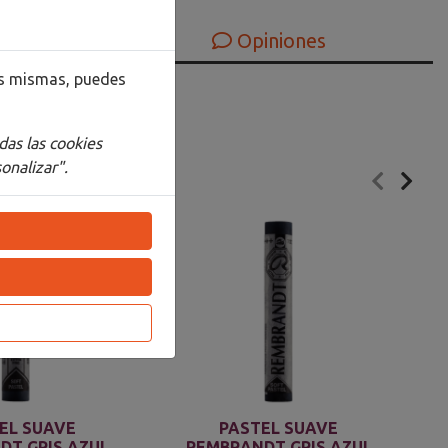
Opiniones
las mismas, puedes
das las cookies
onalizar".
EL SUAVE
PASTEL SUAVE
DT GRIS AZUL
REMBRANDT GRIS AZUL