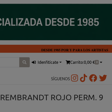
𝐃𝐄𝐒𝐃𝐄 𝟏𝟗𝟖𝟓 𝐏𝐎𝐑 𝐘 𝐏𝐀𝐑𝐀 𝐋𝐎𝐒 𝐀𝐑𝐓𝐈𝐒𝐓𝐀𝐒
Idenfitícate
Carrito:
0,00 €
0
SÍGUENOS
 REMBRANDT ROJO PERM. 9