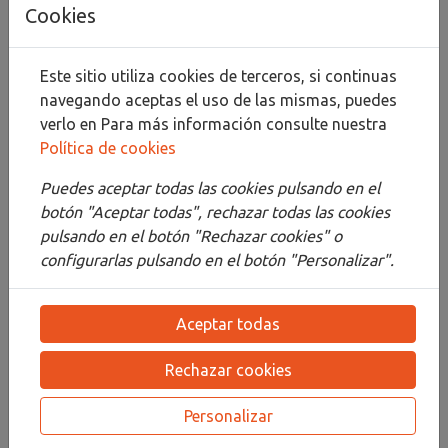
Añadir al carrito
Cookies
Compartir
Este sitio utiliza cookies de terceros, si continuas
navegando aceptas el uso de las mismas, puedes
verlo en
Para más información consulte nuestra
Política de cookies
Descripción
Puedes aceptar todas las cookies pulsando en el
Detalles
botón "Aceptar todas", rechazar todas las cookies
pulsando en el botón "Rechazar cookies" o
Adjuntos
configurarlas pulsando en el botón "Personalizar".
Opiniones
Aceptar todas
¡Este producto no tiene descripción!
Rechazar cookies
PRODUCTOS
RELACIONADOS
Personalizar