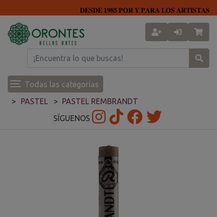
𝐃𝐄𝐒𝐃𝐄 𝟏𝟗𝟖𝟓 𝐏𝐎𝐑 𝐘 𝐏𝐀𝐑𝐀 𝐋𝐎𝐒 𝐀𝐑𝐓𝐈𝐒𝐓𝐀𝐒
Todas las categorías
PASTEL
PASTEL REMBRANDT
SÍGUENOS