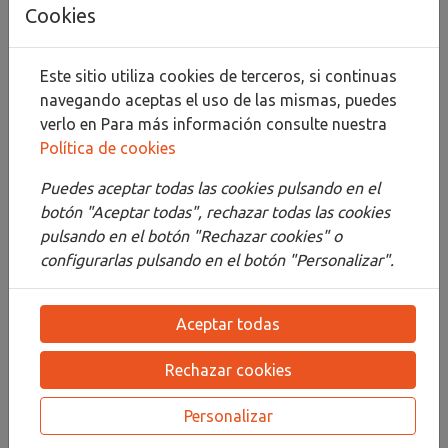
Añadir al carrito
Cookies
Compartir
Este sitio utiliza cookies de terceros, si continuas
navegando aceptas el uso de las mismas, puedes
verlo en
Para más información consulte nuestra
Política de cookies
Descripción
Puedes aceptar todas las cookies pulsando en el
Detalles
botón "Aceptar todas", rechazar todas las cookies
pulsando en el botón "Rechazar cookies" o
Adjuntos
configurarlas pulsando en el botón "Personalizar".
Opiniones
Aceptar todas
¡Este producto no tiene descripción!
Rechazar cookies
PRODUCTOS
RELACIONADOS
Personalizar