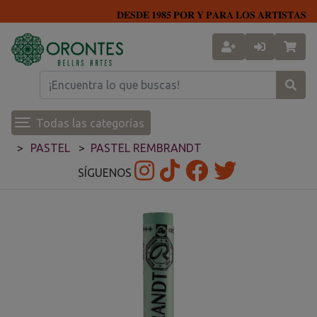
𝐃𝐄𝐒𝐃𝐄 𝟏𝟗𝟖𝟓 𝐏𝐎𝐑 𝐘 𝐏𝐀𝐑𝐀 𝐋𝐎𝐒 𝐀𝐑𝐓𝐈𝐒𝐓𝐀𝐒
Todas las categorías
PASTEL
PASTEL REMBRANDT
SÍGUENOS