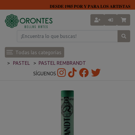
𝐃𝐄𝐒𝐃𝐄 𝟏𝟗𝟖𝟓 𝐏𝐎𝐑 𝐘 𝐏𝐀𝐑𝐀 𝐋𝐎𝐒 𝐀𝐑𝐓𝐈𝐒𝐓𝐀𝐒
Todas las categorías
PASTEL
PASTEL REMBRANDT
SÍGUENOS