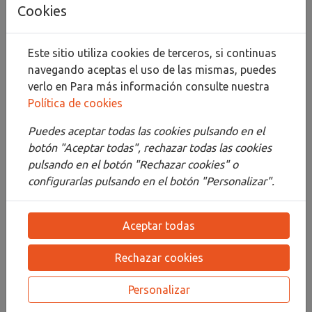
Añadir al carrito
Cookies
Compartir
Este sitio utiliza cookies de terceros, si continuas
navegando aceptas el uso de las mismas, puedes
verlo en
Para más información consulte nuestra
Política de cookies
Descripción
Puedes aceptar todas las cookies pulsando en el
Detalles
botón "Aceptar todas", rechazar todas las cookies
pulsando en el botón "Rechazar cookies" o
Adjuntos
configurarlas pulsando en el botón "Personalizar".
Opiniones
Aceptar todas
¡Este producto no tiene descripción!
Rechazar cookies
PRODUCTOS
RELACIONADOS
Personalizar