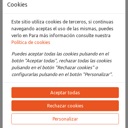
Añadir al carrito
Cookies
Compartir
Este sitio utiliza cookies de terceros, si continuas
navegando aceptas el uso de las mismas, puedes
verlo en
Para más información consulte nuestra
Política de cookies
Descripción
Puedes aceptar todas las cookies pulsando en el
Detalles
botón "Aceptar todas", rechazar todas las cookies
pulsando en el botón "Rechazar cookies" o
Adjuntos
configurarlas pulsando en el botón "Personalizar".
Opiniones
Aceptar todas
¡Este producto no tiene descripción!
Rechazar cookies
PRODUCTOS
RELACIONADOS
Personalizar