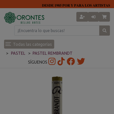
𝐃𝐄𝐒𝐃𝐄 𝟏𝟗𝟖𝟓 𝐏𝐎𝐑 𝐘 𝐏𝐀𝐑𝐀 𝐋𝐎𝐒 𝐀𝐑𝐓𝐈𝐒𝐓𝐀𝐒
Todas las categorías
PASTEL
PASTEL REMBRANDT
SÍGUENOS