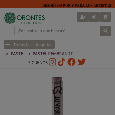
𝐃𝐄𝐒𝐃𝐄 𝟏𝟗𝟖𝟓 𝐏𝐎𝐑 𝐘 𝐏𝐀𝐑𝐀 𝐋𝐎𝐒 𝐀𝐑𝐓𝐈𝐒𝐓𝐀𝐒
Todas las categorías
PASTEL
PASTEL REMBRANDT
SÍGUENOS