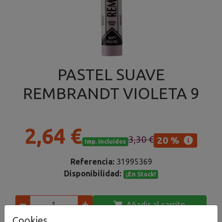
PASTEL SUAVE
REMBRANDT VIOLETA 9
2,64 €
3,30 €
20 %
Imp. Incluidos
Referencia:
31995369
Disponibilidad:
¡En Stock!
Añadir al carrito
Cookies