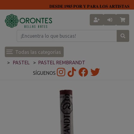
𝐃𝐄𝐒𝐃𝐄 𝟏𝟗𝟖𝟓 𝐏𝐎𝐑 𝐘 𝐏𝐀𝐑𝐀 𝐋𝐎𝐒 𝐀𝐑𝐓𝐈𝐒𝐓𝐀𝐒
Todas las categorías
PASTEL
PASTEL REMBRANDT
SÍGUENOS