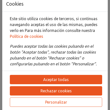
Añadir al carrito
Cookies
Compartir
Este sitio utiliza cookies de terceros, si continuas
navegando aceptas el uso de las mismas, puedes
verlo en
Para más información consulte nuestra
Política de cookies
Descripción
Puedes aceptar todas las cookies pulsando en el
Detalles
botón "Aceptar todas", rechazar todas las cookies
pulsando en el botón "Rechazar cookies" o
Adjuntos
configurarlas pulsando en el botón "Personalizar".
Opiniones
Aceptar todas
¡Este producto no tiene descripción!
Rechazar cookies
PRODUCTOS
RELACIONADOS
Personalizar