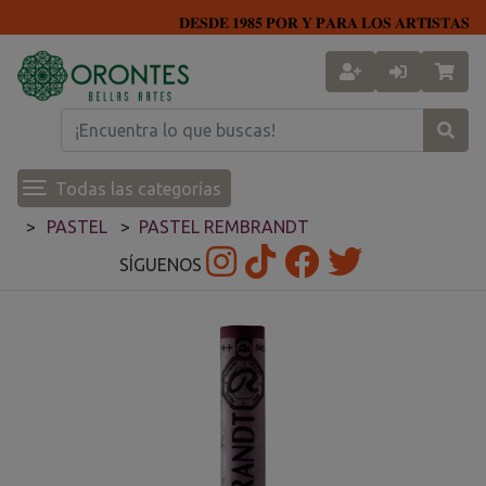
𝐃𝐄𝐒𝐃𝐄 𝟏𝟗𝟖𝟓 𝐏𝐎𝐑 𝐘 𝐏𝐀𝐑𝐀 𝐋𝐎𝐒 𝐀𝐑𝐓𝐈𝐒𝐓𝐀𝐒
Todas las categorías
PASTEL
PASTEL REMBRANDT
SÍGUENOS