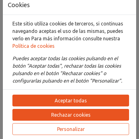
Añadir al carrito
Cookies
Compartir
Este sitio utiliza cookies de terceros, si continuas
navegando aceptas el uso de las mismas, puedes
verlo en
Para más información consulte nuestra
Política de cookies
Descripción
Puedes aceptar todas las cookies pulsando en el
Detalles
botón "Aceptar todas", rechazar todas las cookies
pulsando en el botón "Rechazar cookies" o
Adjuntos
configurarlas pulsando en el botón "Personalizar".
Opiniones
Aceptar todas
¡Este producto no tiene descripción!
Rechazar cookies
PRODUCTOS
RELACIONADOS
Personalizar