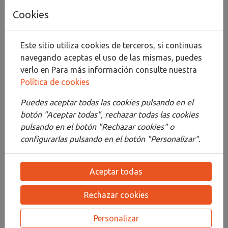
Cookies
Añadir al carrito
Compartir
Este sitio utiliza cookies de terceros, si continuas
navegando aceptas el uso de las mismas, puedes
verlo en
Para más información consulte nuestra
Política de cookies
Descripción
Puedes aceptar todas las cookies pulsando en el
botón "Aceptar todas", rechazar todas las cookies
Detalles
pulsando en el botón "Rechazar cookies" o
Adjuntos
configurarlas pulsando en el botón "Personalizar".
Opiniones
Aceptar todas
¡Este producto no tiene descripción!
Rechazar cookies
Personalizar
PRODUCTOS
RELACIONADOS