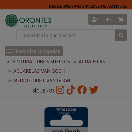
𝐃𝐄𝐒𝐃𝐄 𝟏𝟗𝟖𝟓 𝐏𝐎𝐑 𝐘 𝐏𝐀𝐑𝐀 𝐋𝐎𝐒 𝐀𝐑𝐓𝐈𝐒𝐓𝐀𝐒
Todas las categorías
PINTURA TUBOS SUELTOS
ACUARELAS
ACUARELAS VAN GOGH
MEDIO GODET VAN GOGH
SÍGUENOS