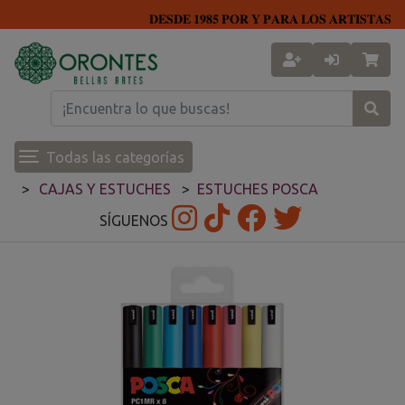
𝐃𝐄𝐒𝐃𝐄 𝟏𝟗𝟖𝟓 𝐏𝐎𝐑 𝐘 𝐏𝐀𝐑𝐀 𝐋𝐎𝐒 𝐀𝐑𝐓𝐈𝐒𝐓𝐀𝐒
Todas las categorías
CAJAS Y ESTUCHES
ESTUCHES POSCA
SÍGUENOS