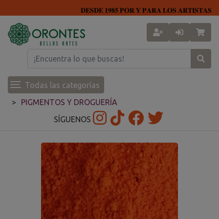
𝐃𝐄𝐒𝐃𝐄 𝟏𝟗𝟖𝟓 𝐏𝐎𝐑 𝐘 𝐏𝐀𝐑𝐀 𝐋𝐎𝐒 𝐀𝐑𝐓𝐈𝐒𝐓𝐀𝐒
Todas las categorías
PIGMENTOS Y DROGUERÍA
SÍGUENOS