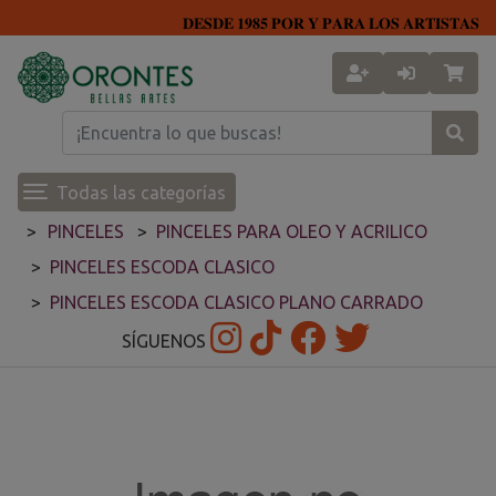
𝐃𝐄𝐒𝐃𝐄 𝟏𝟗𝟖𝟓 𝐏𝐎𝐑 𝐘 𝐏𝐀𝐑𝐀 𝐋𝐎𝐒 𝐀𝐑𝐓𝐈𝐒𝐓𝐀𝐒
Todas las categorías
PINCELES
PINCELES PARA OLEO Y ACRILICO
PINCELES ESCODA CLASICO
PINCELES ESCODA CLASICO PLANO CARRADO
SÍGUENOS