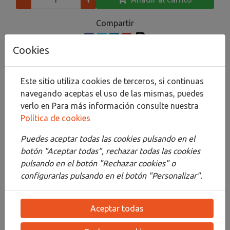
Compartir
Cookies
Descripción
Este sitio utiliza cookies de terceros, si continuas
navegando aceptas el uso de las mismas, puedes
Detalles
verlo en
Para más información consulte nuestra
Política de cookies
Adjuntos
Puedes aceptar todas las cookies pulsando en el
Opiniones
botón "Aceptar todas", rechazar todas las cookies
pulsando en el botón "Rechazar cookies" o
EL MEJOR PINCEL DE CERDA PARA OLEO. El pincel
configurarlas pulsando en el botón "Personalizar".
fabricado en cerda, es el que desde siempre y de
forma tradicional se ha utilizado para pintar al óleo.
Nuestra cerda se extrae del cerdo chino de
Aceptar todas
Chungking de color blanco y es de la más alta
calidad que se puede encontrar. Su natural dureza