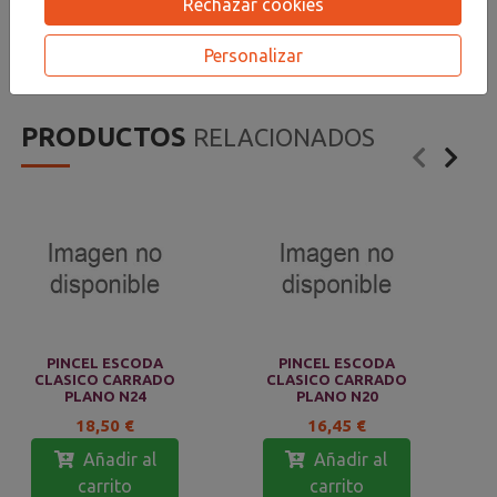
Rechazar cookies
responde perfectamente para la técnica del óleo y el
acrílico más o menos densos. DUREZA MAXIMA
Personalizar
PRODUCTOS
RELACIONADOS
PINCEL ESCODA
PINCEL ESCODA
CLASICO CARRADO
CLASICO CARRADO
PLANO N24
PLANO N20
18,50 €
16,45 €
Añadir al
Añadir al
carrito
carrito