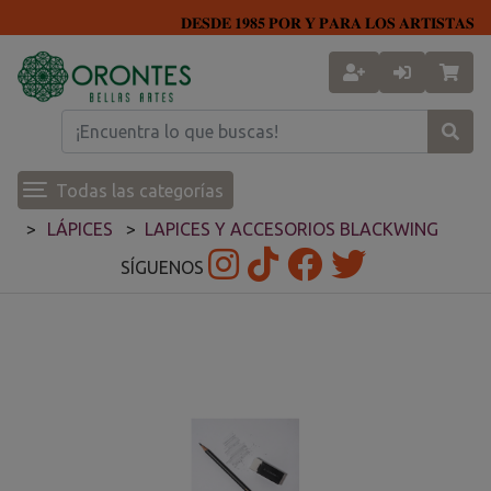
𝐃𝐄𝐒𝐃𝐄 𝟏𝟗𝟖𝟓 𝐏𝐎𝐑 𝐘 𝐏𝐀𝐑𝐀 𝐋𝐎𝐒 𝐀𝐑𝐓𝐈𝐒𝐓𝐀𝐒
Todas las categorías
LÁPICES
LAPICES Y ACCESORIOS BLACKWING
SÍGUENOS