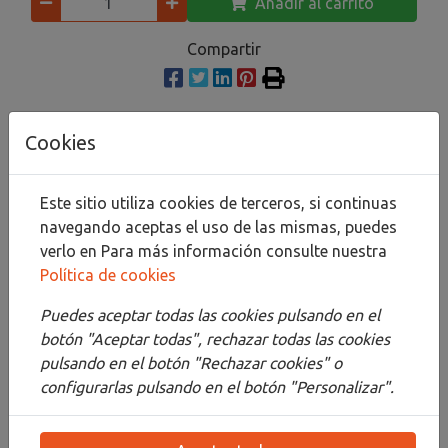
Añadir al carrito
Compartir
Cookies
Descripción
Detalles
Este sitio utiliza cookies de terceros, si continuas
navegando aceptas el uso de las mismas, puedes
Adjuntos
verlo en
Para más información consulte nuestra
Política de cookies
Opiniones
Puedes aceptar todas las cookies pulsando en el
Blackwings siempre ha sido conocido por sus
botón "Aceptar todas", rechazar todas las cookies
icónicos borradores cuadrados reemplazables. Para
pulsando en el botón "Rechazar cookies" o
reemplazar el borrador, deslice el borrador y el clip
configurarlas pulsando en el botón "Personalizar".
fuera de la virola, retire el clip del borrador viejo,
coloque el borrador nuevo en el clip e inserte el