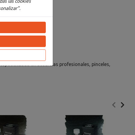
das las cookies
onalizar".
a especializada en acuarelas profesionales, pinceles,