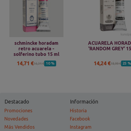
schmincke horadam
ACUARELA HORA
retro acuarela -
'RANDOM GREY' 1
solferino tubo 15 ml
14,71 €
14,24 €
10 %
25 
16,34 €
18,99 €
Destacado
Información
Promociones
Historia
Novedades
Facebook
Más Vendidos
Instagram