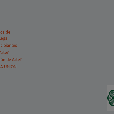
ica de
Legal
ncipiantes
Arte?
ón de Arte?
LA UNION