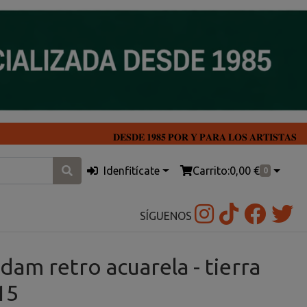
𝐃𝐄𝐒𝐃𝐄 𝟏𝟗𝟖𝟓 𝐏𝐎𝐑 𝐘 𝐏𝐀𝐑𝐀 𝐋𝐎𝐒 𝐀𝐑𝐓𝐈𝐒𝐓𝐀𝐒
Idenfitícate
Carrito:
0,00 €
0
SÍGUENOS
am retro acuarela - tierra
15