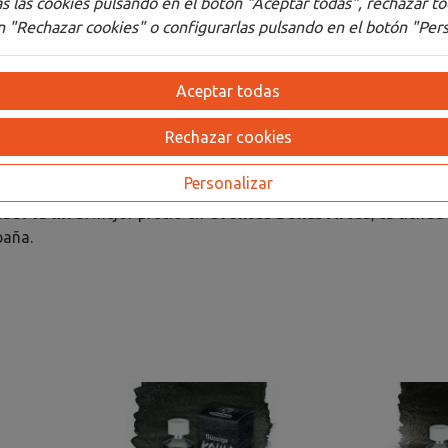
 las cookies pulsando en el botón "Aceptar todas", rechazar to
 "Rechazar cookies" o configurarlas pulsando en el botón "Pers
Aceptar todas
aturalista.
Rechazar cookies
Personalizar
sel 15 ml
al mejor precio en
Orontes Bellas Artes
, tu tiend
paña.