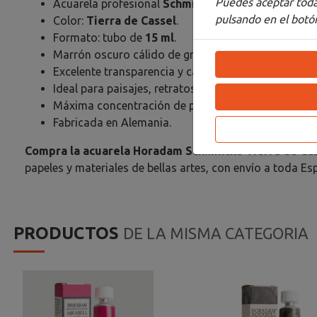
Puedes aceptar todas
Acuarela profesional
Schmincke Horadam
.
pulsando en el botón
Color:
Tierra de Cassel
.
Formato: tubo de
15 ml
.
Marrón oscuro cálido de gran profundidad.
Excelente transparencia y capacidad de mezcla.
Ideal para paisajes, retratos, ilustración y pintura n
Máxima concentración de pigmento.
Fabricada en Alemania.
Compra la acuarela Horadam Schmincke Tierra de Cas
papeles y materiales de bellas artes, con envío a toda Es
PRODUCTOS
DE LA MISMA CATEGORIA