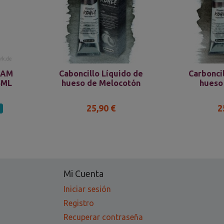
DAM
Caboncillo Líquido de
Carbonci
5ML
hueso de Melocotón
hueso
25,90 €
2
%
Mi Cuenta
Iniciar sesión
Registro
Recuperar contraseña