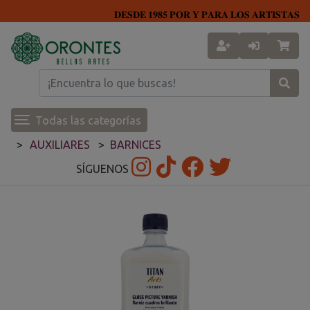
𝐃𝐄𝐒𝐃𝐄 𝟏𝟗𝟖𝟓 𝐏𝐎𝐑 𝐘 𝐏𝐀𝐑𝐀 𝐋𝐎𝐒 𝐀𝐑𝐓𝐈𝐒𝐓𝐀𝐒
Todas las categorías
AUXILIARES
BARNICES
SÍGUENOS