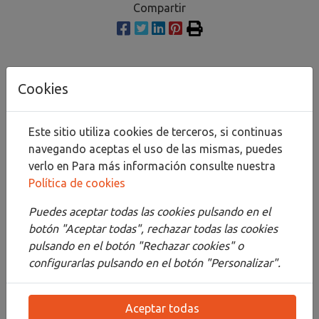
Compartir
Cookies
Descripción
Detalles
Este sitio utiliza cookies de terceros, si continuas
Adjuntos
navegando aceptas el uso de las mismas, puedes
verlo en
Para más información consulte nuestra
Opiniones
Política de cookies
Barniz acrílico de base agua de alta dureza y
Puedes aceptar todas las cookies pulsando en el
excelente flexibilidad, diseñado para proporcionar
botón "Aceptar todas", rechazar todas las cookies
protección y durabilidad prolongadas. Fácil
pulsando en el botón "Rechazar cookies" o
aplicación, ideal para su uso en Bellas Artes,
configurarlas pulsando en el botón "Personalizar".
manualidades y decoración. Alta resistencia a los
rayos U.V.: no amarillea con el tiempo. Excelente
Aceptar todas
adhesión: se adhiere bien a la mayoría de