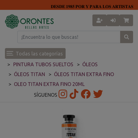
𝐃𝐄𝐒𝐃𝐄 𝟏𝟗𝟖𝟓 𝐏𝐎𝐑 𝐘 𝐏𝐀𝐑𝐀 𝐋𝐎𝐒 𝐀𝐑𝐓𝐈𝐒𝐓𝐀𝐒
Todas las categorías
PINTURA TUBOS SUELTOS
ÓLEOS
ÓLEOS TITAN
ÓLEOS TITAN EXTRA FINO
OLEO TITAN EXTRA FINO 20ML
SÍGUENOS