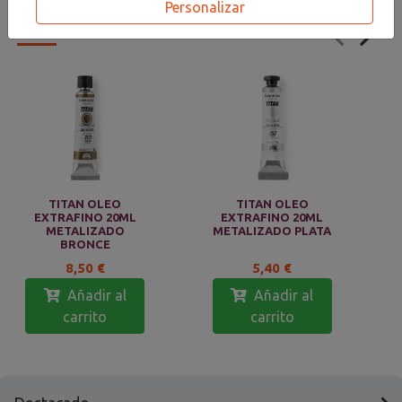
Personalizar
PRODUCTOS
RELACIONADOS
TITAN OLEO
TITAN OLEO
EXTRAFINO 20ML
EXTRAFINO 20ML
METALIZADO
METALIZADO PLATA
BRONCE
8,50 €
5,40 €
Añadir al
Añadir al
carrito
carrito