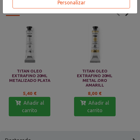
Personalizar
PRODUCTOS
RELACIONADOS
TITAN OLEO
TITAN OLEO
EXTRAFINO 20ML
EXTRAFINO 20ML
METALIZADO PLATA
METAL.ORO
AMARILL
5,40 €
8,00 €
Añadir al
Añadir al
carrito
carrito