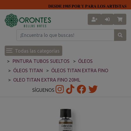
𝐃𝐄𝐒𝐃𝐄 𝟏𝟗𝟖𝟓 𝐏𝐎𝐑 𝐘 𝐏𝐀𝐑𝐀 𝐋𝐎𝐒 𝐀𝐑𝐓𝐈𝐒𝐓𝐀𝐒
Todas las categorías
PINTURA TUBOS SUELTOS
ÓLEOS
ÓLEOS TITAN
ÓLEOS TITAN EXTRA FINO
OLEO TITAN EXTRA FINO 20ML
SÍGUENOS