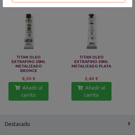
TITAN OLEO
TITAN OLEO
EXTRAFINO 20ML
EXTRAFINO 20ML
METALIZADO
METALIZADO PLATA
BRONCE
8,50 €
5,40 €
Añadir al
Añadir al
carrito
carrito
Destacado