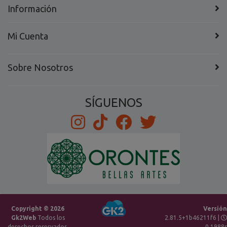
Información
Mi Cuenta
Sobre Nosotros
SÍGUENOS
Copyright © 2026
Versión
Gk2Web
Todos los
2.81.5+1b46211f6 |
derechos reservados.
0.1988s