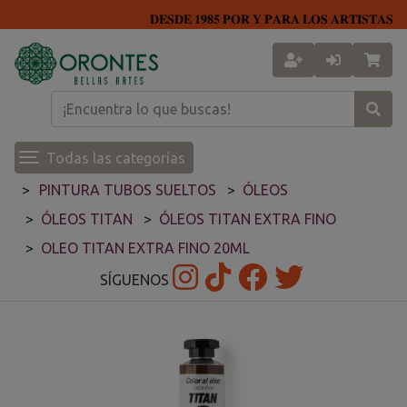
𝐃𝐄𝐒𝐃𝐄 𝟏𝟗𝟖𝟓 𝐏𝐎𝐑 𝐘 𝐏𝐀𝐑𝐀 𝐋𝐎𝐒 𝐀𝐑𝐓𝐈𝐒𝐓𝐀𝐒
Todas las categorías
PINTURA TUBOS SUELTOS
ÓLEOS
ÓLEOS TITAN
ÓLEOS TITAN EXTRA FINO
OLEO TITAN EXTRA FINO 20ML
SÍGUENOS