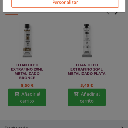
Personalizar
PRODUCTOS
RELACIONADOS
TITAN OLEO
TITAN OLEO
EXTRAFINO 20ML
EXTRAFINO 20ML
METALIZADO
METALIZADO PLATA
BRONCE
8,50 €
5,40 €
Añadir al
Añadir al
carrito
carrito