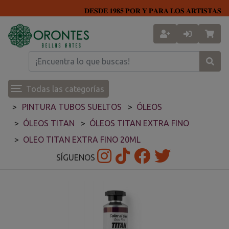
𝐃𝐄𝐒𝐃𝐄 𝟏𝟗𝟖𝟓 𝐏𝐎𝐑 𝐘 𝐏𝐀𝐑𝐀 𝐋𝐎𝐒 𝐀𝐑𝐓𝐈𝐒𝐓𝐀𝐒
Todas las categorías
PINTURA TUBOS SUELTOS
ÓLEOS
ÓLEOS TITAN
ÓLEOS TITAN EXTRA FINO
OLEO TITAN EXTRA FINO 20ML
SÍGUENOS