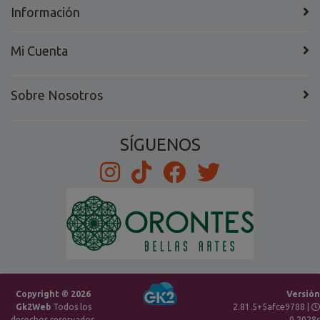
Información
Mi Cuenta
Sobre Nosotros
SÍGUENOS
Copyright © 2026
Versión
Gk2Web
Todos los
2.81.5+5afce9788 |
derechos reservados.
0.2028s