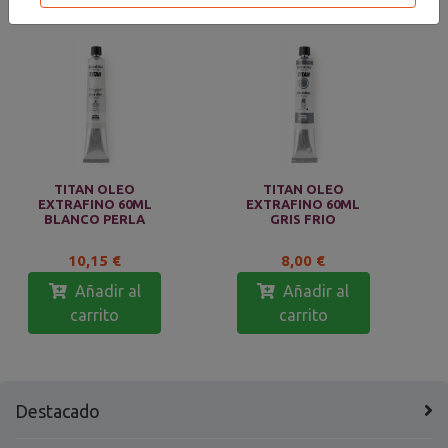
TITAN OLEO
TITAN OLEO
EXTRAFINO 60ML
EXTRAFINO 60ML
BLANCO PERLA
GRIS FRIO
10,15 €
8,00 €
Añadir al
Añadir al
carrito
carrito
Destacado