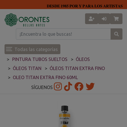
𝐃𝐄𝐒𝐃𝐄 𝟏𝟗𝟖𝟓 𝐏𝐎𝐑 𝐘 𝐏𝐀𝐑𝐀 𝐋𝐎𝐒 𝐀𝐑𝐓𝐈𝐒𝐓𝐀𝐒
Todas las categorías
PINTURA TUBOS SUELTOS
ÓLEOS
ÓLEOS TITAN
ÓLEOS TITAN EXTRA FINO
OLEO TITAN EXTRA FINO 60ML
SÍGUENOS