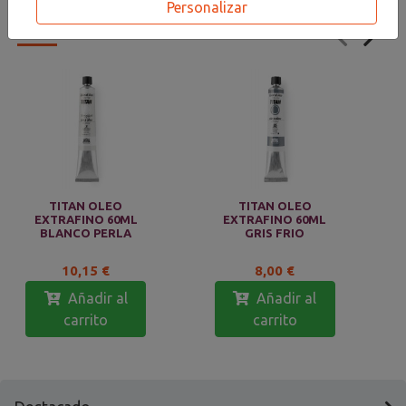
Personalizar
PRODUCTOS
RELACIONADOS
TITAN OLEO
TITAN OLEO
EXTRAFINO 60ML
EXTRAFINO 60ML
BLANCO PERLA
GRIS FRIO
10,15 €
8,00 €
Añadir al
Añadir al
carrito
carrito