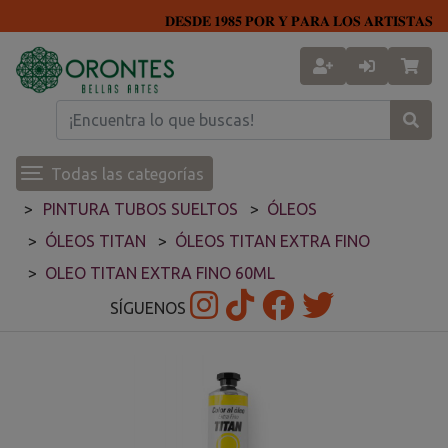
𝐃𝐄𝐒𝐃𝐄 𝟏𝟗𝟖𝟓 𝐏𝐎𝐑 𝐘 𝐏𝐀𝐑𝐀 𝐋𝐎𝐒 𝐀𝐑𝐓𝐈𝐒𝐓𝐀𝐒
Todas las categorías
PINTURA TUBOS SUELTOS
ÓLEOS
ÓLEOS TITAN
ÓLEOS TITAN EXTRA FINO
OLEO TITAN EXTRA FINO 60ML
SÍGUENOS