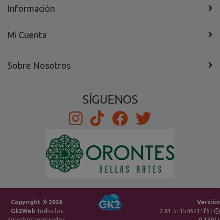
Información
Mi Cuenta
Sobre Nosotros
SÍGUENOS
Copyright © 2026
Versión
Gk2Web
Todos los
2.81.5+1b46211f6 |
derechos reservados.
0.1891s