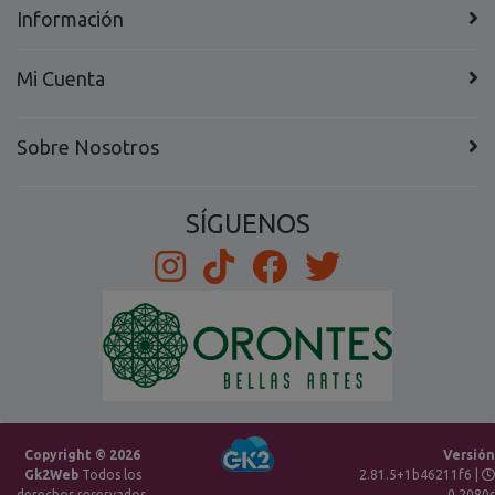
Información
Mi Cuenta
Sobre Nosotros
SÍGUENOS
Copyright © 2026
Versión
Gk2Web
Todos los
2.81.5+1b46211f6 |
derechos reservados.
0.2080s