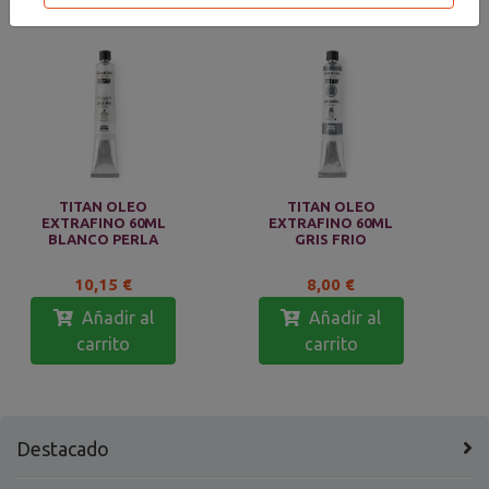
TITAN OLEO
TITAN OLEO
EXTRAFINO 60ML
EXTRAFINO 60ML
BLANCO PERLA
GRIS FRIO
10,15 €
8,00 €
Añadir al
Añadir al
carrito
carrito
Destacado