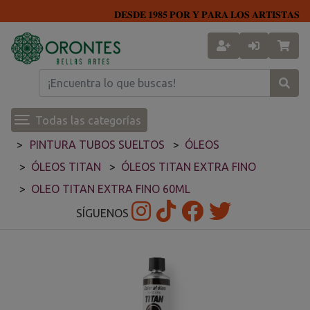
𝐃𝐄𝐒𝐃𝐄 𝟏𝟗𝟖𝟓 𝐏𝐎𝐑 𝐘 𝐏𝐀𝐑𝐀 𝐋𝐎𝐒 𝐀𝐑𝐓𝐈𝐒𝐓𝐀𝐒
Todas las categorías
PINTURA TUBOS SUELTOS
ÓLEOS
ÓLEOS TITAN
ÓLEOS TITAN EXTRA FINO
OLEO TITAN EXTRA FINO 60ML
SÍGUENOS