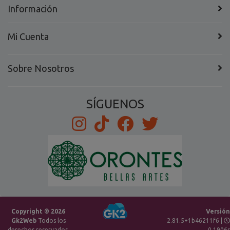
Información
Mi Cuenta
Sobre Nosotros
SÍGUENOS
Copyright © 2026
Versión
Gk2Web
Todos los
2.81.5+1b46211f6 |
derechos reservados.
0.1906s