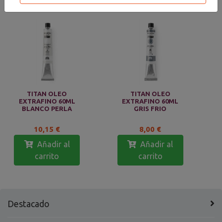
TITAN OLEO
TITAN OLEO
EXTRAFINO 60ML
EXTRAFINO 60ML
BLANCO PERLA
GRIS FRIO
10,15 €
8,00 €
Añadir al
Añadir al
carrito
carrito
Destacado