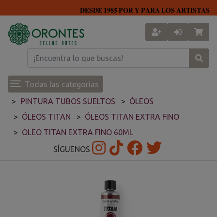
𝐃𝐄𝐒𝐃𝐄 𝟏𝟗𝟖𝟓 𝐏𝐎𝐑 𝐘 𝐏𝐀𝐑𝐀 𝐋𝐎𝐒 𝐀𝐑𝐓𝐈𝐒𝐓𝐀𝐒
Todas las categorías
PINTURA TUBOS SUELTOS
ÓLEOS
ÓLEOS TITAN
ÓLEOS TITAN EXTRA FINO
OLEO TITAN EXTRA FINO 60ML
SÍGUENOS