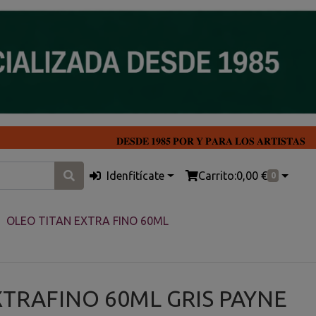
𝐃𝐄𝐒𝐃𝐄 𝟏𝟗𝟖𝟓 𝐏𝐎𝐑 𝐘 𝐏𝐀𝐑𝐀 𝐋𝐎𝐒 𝐀𝐑𝐓𝐈𝐒𝐓𝐀𝐒
Idenfitícate
Carrito:
0,00 €
0
OLEO TITAN EXTRA FINO 60ML
XTRAFINO 60ML GRIS PAYNE