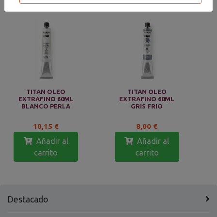
TITAN OLEO
TITAN OLEO
EXTRAFINO 60ML
EXTRAFINO 60ML
BLANCO PERLA
GRIS FRIO
10,15 €
8,00 €
Añadir al
Añadir al
carrito
carrito
Destacado