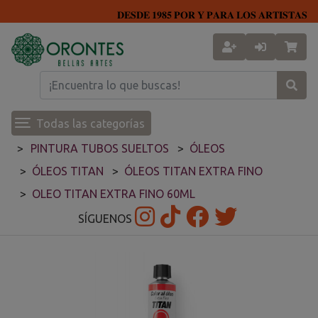
𝐃𝐄𝐒𝐃𝐄 𝟏𝟗𝟖𝟓 𝐏𝐎𝐑 𝐘 𝐏𝐀𝐑𝐀 𝐋𝐎𝐒 𝐀𝐑𝐓𝐈𝐒𝐓𝐀𝐒
Todas las categorías
PINTURA TUBOS SUELTOS
ÓLEOS
ÓLEOS TITAN
ÓLEOS TITAN EXTRA FINO
OLEO TITAN EXTRA FINO 60ML
SÍGUENOS