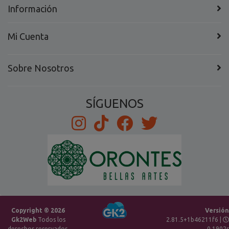
Información
Mi Cuenta
Sobre Nosotros
SÍGUENOS
Copyright © 2026
Versión
Gk2Web
Todos los
2.81.5+1b46211f6 |
derechos reservados.
0.1902s