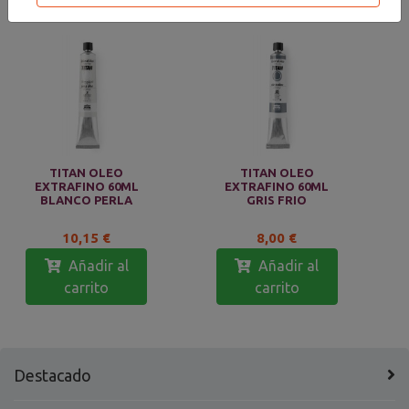
TITAN OLEO
TITAN OLEO
EXTRAFINO 60ML
EXTRAFINO 60ML
BLANCO PERLA
GRIS FRIO
10,15 €
8,00 €
Añadir al
Añadir al
carrito
carrito
Destacado