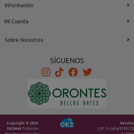
Información
Mi Cuenta
Sobre Nosotros
SÍGUENOS
Copyright © 2026
Versión
Gk2Web
Todos los
2.81.5+5afce9788 |
derechos reservados.
0.1996s