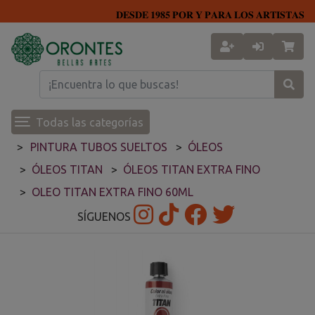
𝐃𝐄𝐒𝐃𝐄 𝟏𝟗𝟖𝟓 𝐏𝐎𝐑 𝐘 𝐏𝐀𝐑𝐀 𝐋𝐎𝐒 𝐀𝐑𝐓𝐈𝐒𝐓𝐀𝐒
Todas las categorías
PINTURA TUBOS SUELTOS
ÓLEOS
ÓLEOS TITAN
ÓLEOS TITAN EXTRA FINO
OLEO TITAN EXTRA FINO 60ML
SÍGUENOS