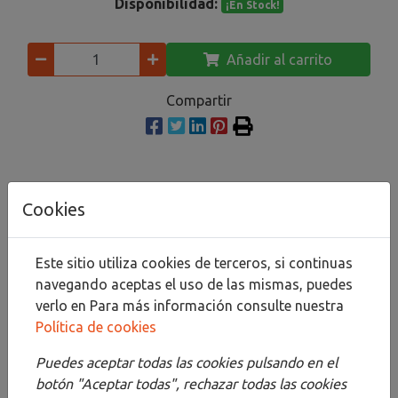
Disponibilidad:
¡En Stock!
Añadir al carrito
Compartir
Descripción
Cookies
Detalles
Este sitio utiliza cookies de terceros, si continuas
Adjuntos
navegando aceptas el uso de las mismas, puedes
verlo en
Para más información consulte nuestra
Opiniones
Política de cookies
¡Este producto no tiene descripción!
Puedes aceptar todas las cookies pulsando en el
botón "Aceptar todas", rechazar todas las cookies