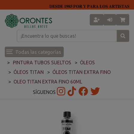
𝐃𝐄𝐒𝐃𝐄 𝟏𝟗𝟖𝟓 𝐏𝐎𝐑 𝐘 𝐏𝐀𝐑𝐀 𝐋𝐎𝐒 𝐀𝐑𝐓𝐈𝐒𝐓𝐀𝐒
Todas las categorías
PINTURA TUBOS SUELTOS
ÓLEOS
ÓLEOS TITAN
ÓLEOS TITAN EXTRA FINO
OLEO TITAN EXTRA FINO 60ML
SÍGUENOS