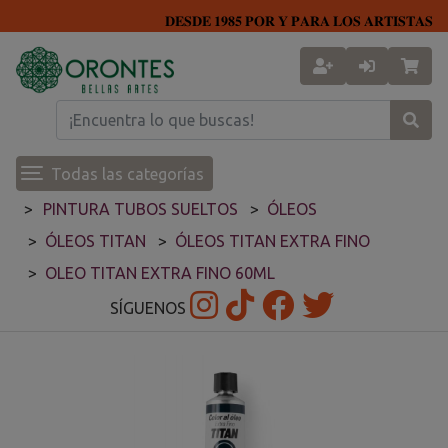
𝐃𝐄𝐒𝐃𝐄 𝟏𝟗𝟖𝟓 𝐏𝐎𝐑 𝐘 𝐏𝐀𝐑𝐀 𝐋𝐎𝐒 𝐀𝐑𝐓𝐈𝐒𝐓𝐀𝐒
Todas las categorías
PINTURA TUBOS SUELTOS
ÓLEOS
ÓLEOS TITAN
ÓLEOS TITAN EXTRA FINO
OLEO TITAN EXTRA FINO 60ML
SÍGUENOS