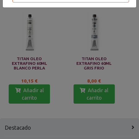
TITAN OLEO
TITAN OLEO
EXTRAFINO 60ML
EXTRAFINO 60ML
BLANCO PERLA
GRIS FRIO
10,15 €
8,00 €
Añadir al
Añadir al
carrito
carrito
Destacado