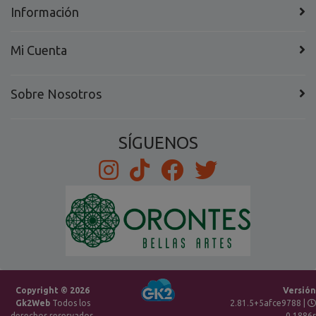
Información
Mi Cuenta
Sobre Nosotros
SÍGUENOS
Copyright © 2026
Versión
Gk2Web
Todos los
2.81.5+5afce9788 |
derechos reservados.
0.1886s