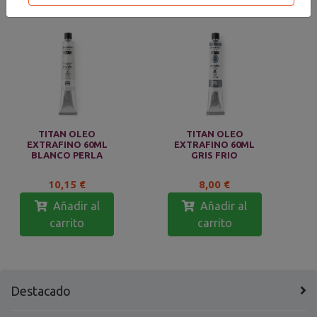
TITAN OLEO
TITAN OLEO
EXTRAFINO 60ML
EXTRAFINO 60ML
BLANCO PERLA
GRIS FRIO
10,15 €
8,00 €
Añadir al
Añadir al
carrito
carrito
Destacado