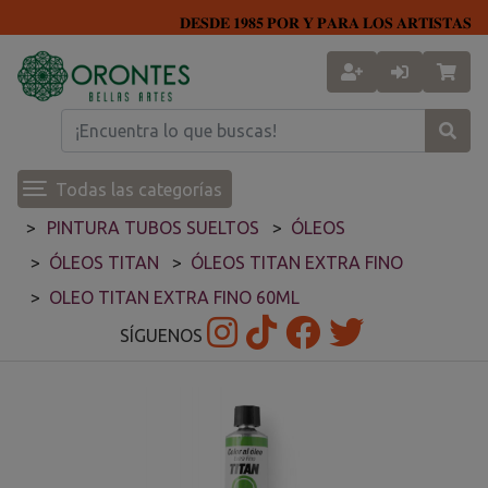
𝐃𝐄𝐒𝐃𝐄 𝟏𝟗𝟖𝟓 𝐏𝐎𝐑 𝐘 𝐏𝐀𝐑𝐀 𝐋𝐎𝐒 𝐀𝐑𝐓𝐈𝐒𝐓𝐀𝐒
Todas las categorías
PINTURA TUBOS SUELTOS
ÓLEOS
ÓLEOS TITAN
ÓLEOS TITAN EXTRA FINO
OLEO TITAN EXTRA FINO 60ML
SÍGUENOS