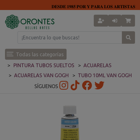
𝐃𝐄𝐒𝐃𝐄 𝟏𝟗𝟖𝟓 𝐏𝐎𝐑 𝐘 𝐏𝐀𝐑𝐀 𝐋𝐎𝐒 𝐀𝐑𝐓𝐈𝐒𝐓𝐀𝐒
Todas las categorías
PINTURA TUBOS SUELTOS
ACUARELAS
ACUARELAS VAN GOGH
TUBO 10ML VAN GOGH
SÍGUENOS